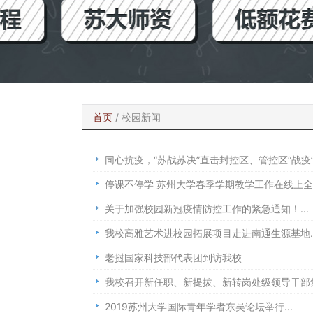
首页
/
校园新闻
同心抗疫，“苏战苏决”直击封控区、管控区“战疫”.
停课不停学 苏州大学春季学期教学工作在线上全面
关于加强校园新冠疫情防控工作的紧急通知！...
我校高雅艺术进校园拓展项目走进南通生源基地..
老挝国家科技部代表团到访我校
我校召开新任职、新提拔、新转岗处级领导干部集中
2019苏州大学国际青年学者东吴论坛举行...