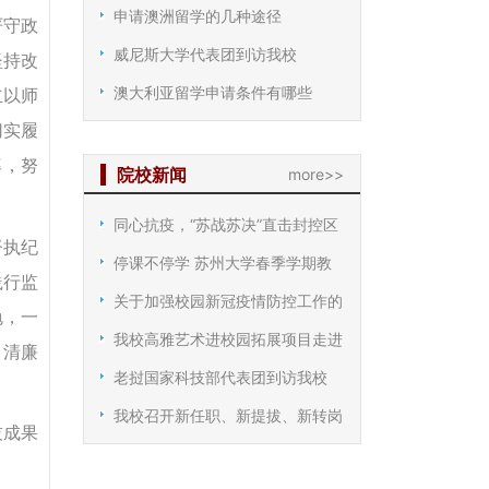
申请澳洲留学的几种途径
严守政
威尼斯大学代表团到访我校
坚持改
澳大利亚留学申请条件有哪些
立以师
切实履
率，努
院校新闻
more>>
同心抗疫，“苏战苏决”直击封控区
督执纪
停课不停学 苏州大学春季学期教
践行监
关于加强校园新冠疫情防控工作的
勉，一
我校高雅艺术进校园拓展项目走进
、清廉
老挝国家科技部代表团到访我校
我校召开新任职、新提拔、新转岗
技成果