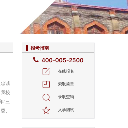
报考指南
400-005-2500
在线报名
支忠诚
索取简章
，我校
录取查询
年“三
入学测试
常委、