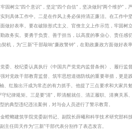
固树立“四个意识”，坚定“四个自信”，坚决做到
“
两个维护
”
，
落实到具体工作中。二是在作风上务必保持清正廉洁。在工作中
方面做好表率。要在破除形式主义、官僚主义上作示范，牢固树
持勤政务实。要勇于负责、善于担当，以高度的事业心、责任感
契机，为“三新”干部敲响
“
廉政警钟
”
，在勤政廉政方面做好表
校党委、校纪委认真执行《中国共产党党内监督条例》、履行监
加强对党政干部教育监督、筑牢思想道德防线的重要举措，更是
扯袖、红脸出汗成为常态的有力抓手。他提了三点要求和大家共
即严守纪律规矩。三是要“清”，即清醒就任、清正履职、清爽关系
型的典型违纪违法案例，对与会人员进行了警示教育。
，金螳螂建筑学院党委副书记、副院长薛曦和科学技术研究部科
副主任田天作为“三新”干部代表分别作了表态发言。