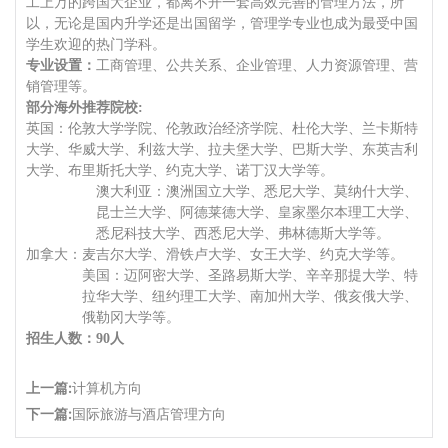
工上万的跨国大企业，都离不开一套高效完善的管理方法，所
以，无论是国内升学还是出国留学，管理学专业也成为最受中国
学生欢迎的热门学科。
专业设置：
工商管理、公共关系、
企业管理、人力资源管理、营
销管理等。
部分海外推荐院校
:
英国：伦敦大学学院、伦敦政治经济学院、杜伦大学、兰卡斯特
大学、华威大学、利兹大学、拉夫堡大学、巴斯大学、东英吉利
大学、布里斯托大学、约克大学、诺丁汉大学等。
澳大利亚：澳洲国立大学、悉尼大学、莫纳什大学、
昆士兰大学、阿德莱德大学、皇家墨尔本理工大学、
悉尼科技大学、西悉尼大学、弗林德斯大学等。
加拿大：麦吉尔大学、滑铁卢大学、女王大学、约克大学等。
美国：迈阿密大学、圣路易斯大学、辛辛那提大学、特
拉华大学、纽约理工大学、南加州大学、俄亥俄大学、
俄勒冈大学等。
招生人数：
90人
上一篇:
计算机方向
下一篇:
国际旅游与酒店管理方向